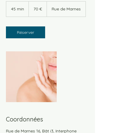
70
euros
45 min
4
70 €
Rue de Marnes
5
m
i
n
Réserver
Coordonnées
Rue de Marnes 16, Bât i3, Interphone