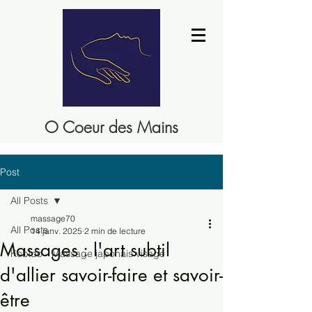
O Coeur des Mains
Post
All Posts
massage70
All Posts
14 janv. 2025
2 min de lecture
‌Massages : l'art subtil
Kobido - Massage japonais visage
d'allier savoir-faire et savoir-
être