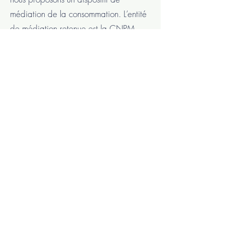
médiation de la consommation. L’entité
de médiation retenue est la CNPM
Médiation Consommation. En cas de
litige, vous pouvez déposer votre
réclamation sur par voie postale ou
courriel en écrivant à Cabinet Gerbault
/ CNPM Consommation, Chemin de
la Torcerie, 37170 Chambray Les
Tours,
contact@cabinetgerbault.com
Cookies
L'éditeur du site utilise des cookies et
autres traceurs à des fins publicitaires
et pour améliorer votre expérience sur
le Site.